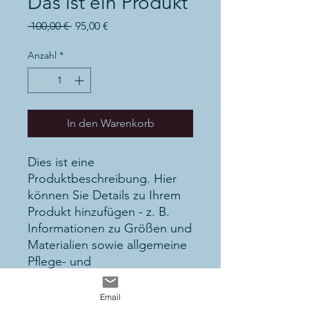
Das ist ein Produkt
Standardpreis
Sale-
 100,00 € 
95,00 €
Preis
Anzahl
*
In den Warenkorb
Dies ist eine 
Produktbeschreibung. Hier 
können Sie Details zu Ihrem 
Produkt hinzufügen - z. B. 
Informationen zu Größen und 
Materialien sowie allgemeine 
Pflege- und 
Reinigungshinweise.
Email