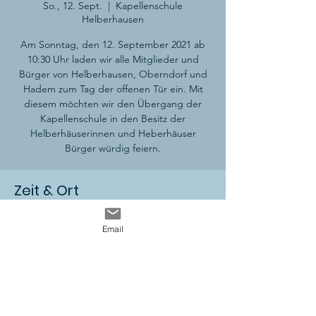
So., 12. Sept.
  |  
Kapellenschule
Helberhausen
Am Sonntag, den 12. September 2021 ab
10:30 Uhr laden wir alle Mitglieder und
Bürger von Helberhausen, Oberndorf und
Hadem zum Tag der offenen Tür ein. Mit
diesem möchten wir den Übergang der
Kapellenschule in den Besitz der
Helberhäuserinnen und Heberhäuser
Bürger würdig feiern.
Zeit & Ort
12. Sept. 2021, 10:30 – 18:00 MESZ
Email
Kapellenschule Helberhausen,
Ferndorfstraße 172, 57271 Hilchenbach,
Deutschland