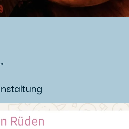
en
anstaltung