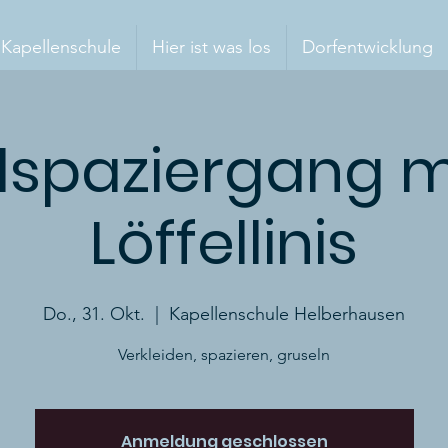
 Kapellenschule
Hier ist was los
Dorfentwicklung
lspaziergang m
Löffellinis
Do., 31. Okt.
  |  
Kapellenschule Helberhausen
Verkleiden, spazieren, gruseln
Anmeldung geschlossen